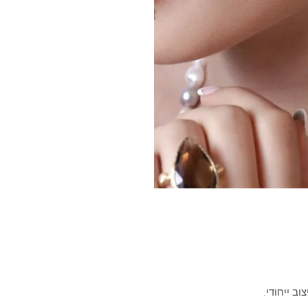
טיפה
צמודות
וב ייחודי.