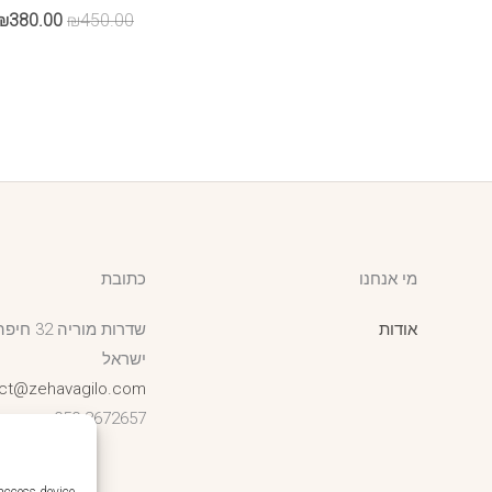
המחיר
₪
380.00
₪
450.00
המקורי
היה:
₪450.00.
מי אנחנו
כתובת
אודות
שדרות מוריה 32 חיפה,
ישראל
ct@zehavagilo.com
050-8672657