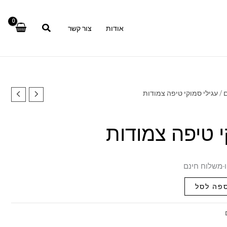
אודות
צור קשר
ם
/ עגילי סמוקי טיפה צמודות
י טיפה צמודות
מחיר
ו-משלוח חינם
נוכחי
פה לסל
וא:
₪618.00