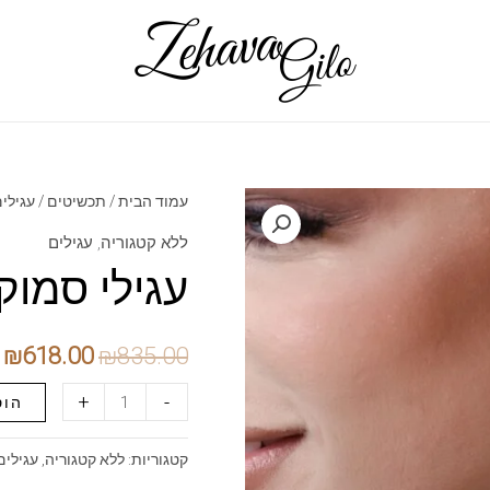
עמוד הבית
/
תכשיטים
/
עגילי
ללא קטגוריה
,
עגילים
עגילי סמוק
המחיר
ה
₪
618.00
₪
835.00
המקורי
ה
כמות
+
-
הוס
של
היה:
ה
עגילי
קטגוריות:
ללא קטגוריה
,
עגילים
.
₪835.00.
סמוקי